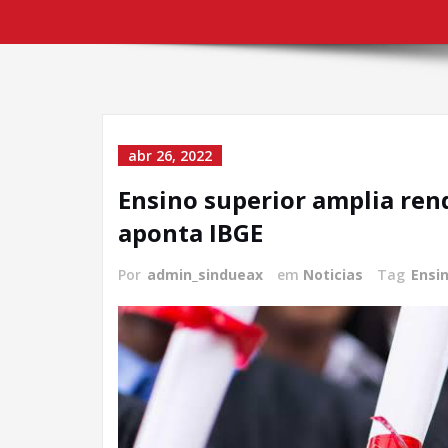
abr 26, 2022
Ensino superior amplia ren
aponta IBGE
Por
admin_sindueax
em
Noticias
Tag
Ensin