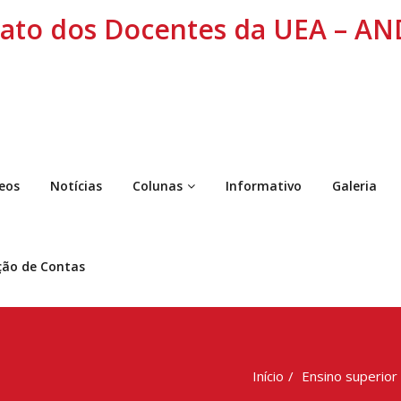
cato dos Docentes da UEA – A
eos
Notícias
Colunas
Informativo
Galeria
ção de Contas
Início
Ensino superior