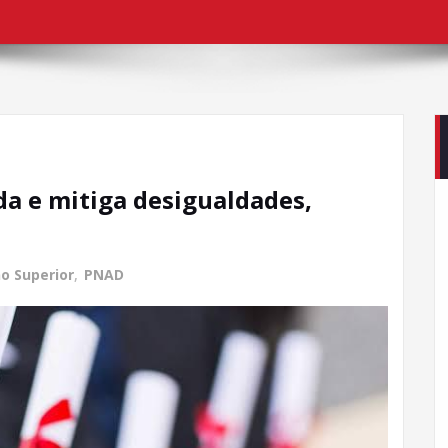
da e mitiga desigualdades,
o Superior
,
PNAD