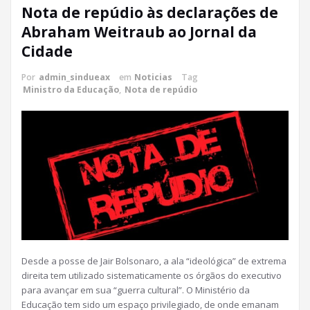
Nota de repúdio às declarações de
Abraham Weitraub ao Jornal da
Cidade
Por
admin_sindueax
em
Noticias
Tag
Ministro da Educação
,
Nota de repúdio
Desde a posse de Jair Bolsonaro, a ala “ideológica” de extrema
direita tem utilizado sistematicamente os órgãos do executivo
para avançar em sua “guerra cultural”. O Ministério da
Educação tem sido um espaço privilegiado, de onde emanam