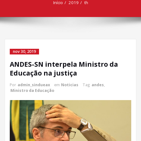
Início
2019
th
nov 30, 2019
ANDES-SN interpela Ministro da
Educação na justiça
Por
admin_sindueax
em
Noticias
Tag
andes
,
Ministro da Educação