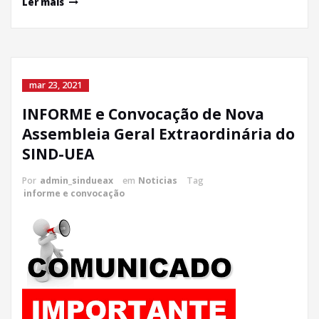
Ler mais
mar 23, 2021
INFORME e Convocação de Nova
Assembleia Geral Extraordinária do
SIND-UEA
Por
admin_sindueax
em
Noticias
Tag
informe e convocação