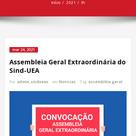
Início
2021
th
mar 24, 2021
Assembleia Geral Extraordinária do
Sind-UEA
Por
admin_sindueax
em
Noticias
Tag
assembléia geral