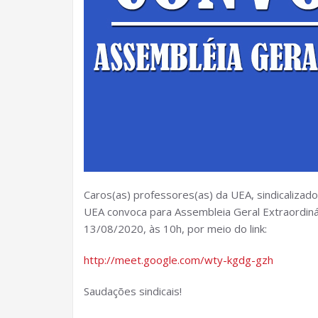
Caros(as) professores(as) da UEA, sindicalizado
UEA convoca para Assembleia Geral Extraordinári
13/08/2020, às 10h, por meio do link:
http://meet.google.com/wty-kgdg-gzh
Saudações sindicais!