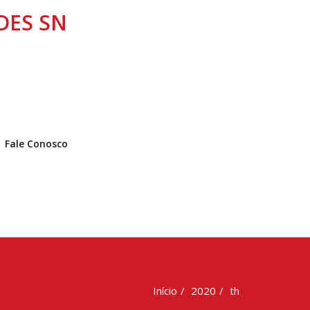
NDES SN
Fale Conosco
Início
2020
th