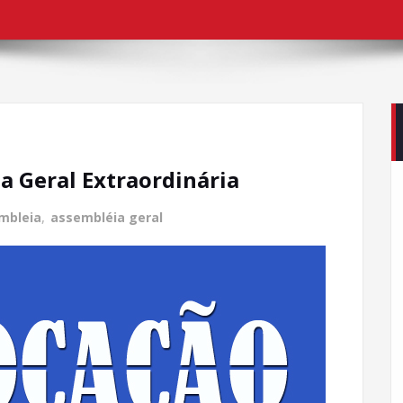
 Geral Extraordinária
mbleia
,
assembléia geral