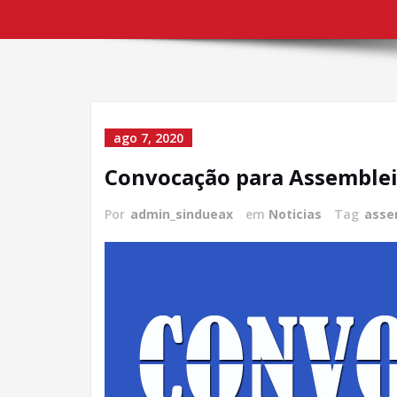
ago 7, 2020
Convocação para Assembleia
Por
admin_sindueax
em
Noticias
Tag
asse