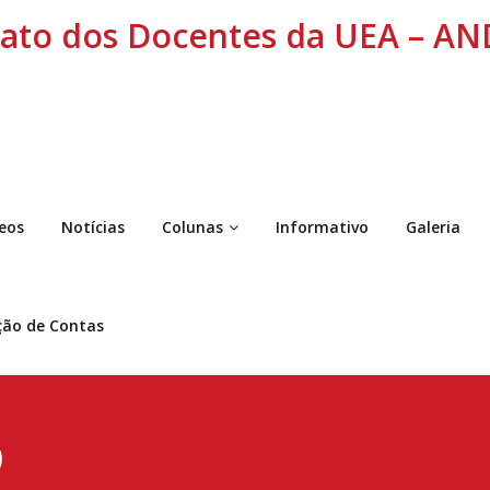
cato dos Docentes da UEA – A
eos
Notícias
Colunas
Informativo
Galeria
ção de Contas
0