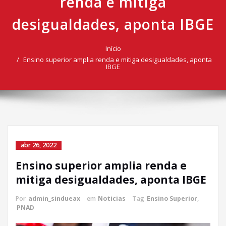
renda e mitiga
desigualdades, aponta IBGE
Início
Ensino superior amplia renda e mitiga desigualdades, aponta
IBGE
abr 26, 2022
Ensino superior amplia renda e
mitiga desigualdades, aponta IBGE
Por
admin_sindueax
em
Noticias
Tag
Ensino Superior
,
PNAD