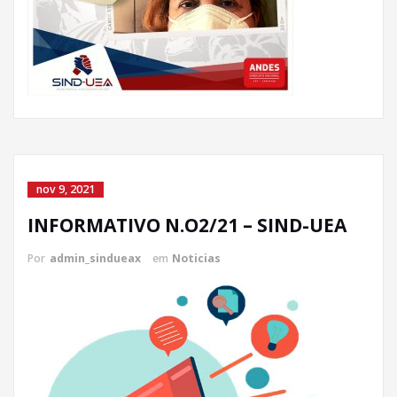
nov 9, 2021
INFORMATIVO N.O2/21 – SIND-UEA
Por
admin_sindueax
em
Noticias