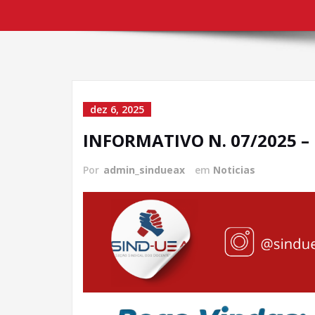
dez 6, 2025
INFORMATIVO N. 07/2025 –
Por
admin_sindueax
em
Noticias