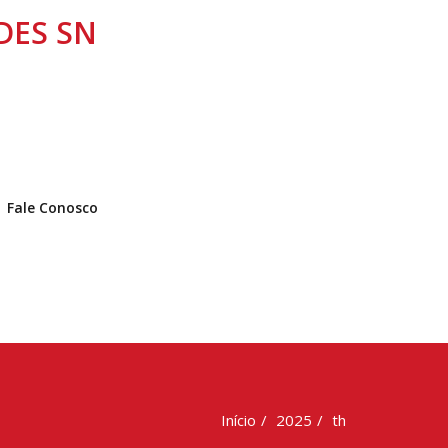
NDES SN
Fale Conosco
Início
2025
th