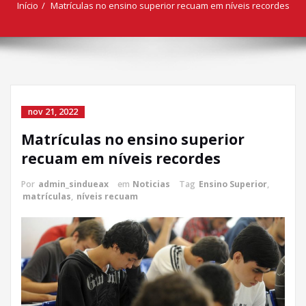
Início
Matrículas no ensino superior recuam em níveis recordes
nov 21, 2022
Matrículas no ensino superior
recuam em níveis recordes
Por
admin_sindueax
em
Noticias
Tag
Ensino Superior
,
matrículas
,
níveis recuam