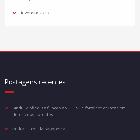
fevereiro 2019
Postagens recentes
SindUEA oficializa filiação ao DIEESE e fortalece atuação em
defesa dos docentes
Podcast Ecos da Sapopema.