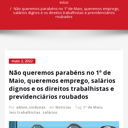
Início
Não queremos parabéns no 1º de Maio, queremos emprego,
salários dignos e os direitos trabalhistas e previdenciários
roubados
maio 2, 2022
Não queremos parabéns no 1º de
Maio, queremos emprego, salários
dignos e os direitos trabalhistas e
previdenciários roubados
Por
admin_sindueax
em
Noticias
Tag
1º de Maio
,
leis trabalhistas
,
salários