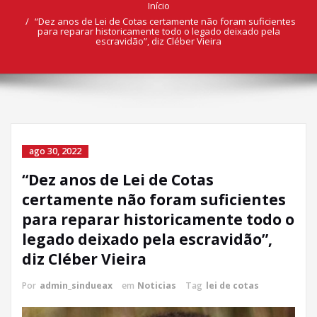
Início
“Dez anos de Lei de Cotas certamente não foram suficientes
para reparar historicamente todo o legado deixado pela
escravidão”, diz Cléber Vieira
ago 30, 2022
“Dez anos de Lei de Cotas
certamente não foram suficientes
para reparar historicamente todo o
legado deixado pela escravidão”,
diz Cléber Vieira
Por
admin_sindueax
em
Noticias
Tag
lei de cotas