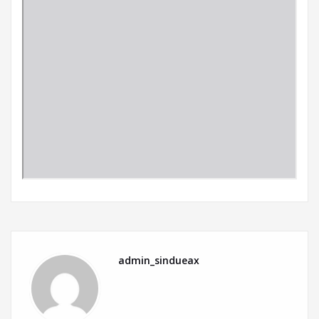
admin_sindueax