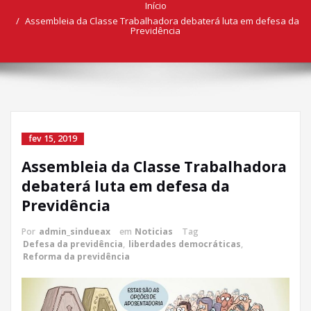
Início
Assembleia da Classe Trabalhadora debaterá luta em defesa da
Previdência
fev 15, 2019
Assembleia da Classe Trabalhadora
debaterá luta em defesa da
Previdência
Por
admin_sindueax
em
Noticias
Tag
Defesa da previdência
,
liberdades democráticas
,
Reforma da previdência