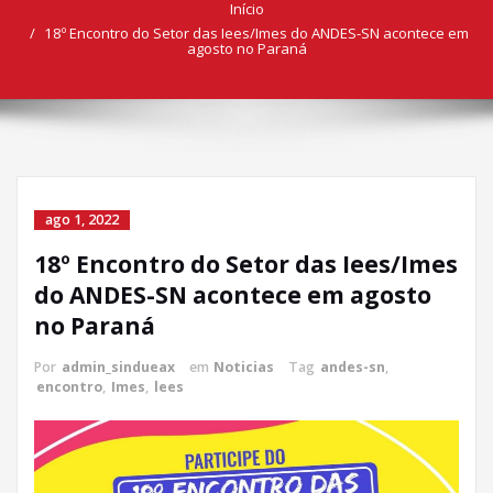
Início
18º Encontro do Setor das Iees/Imes do ANDES-SN acontece em
agosto no Paraná
ago 1, 2022
18º Encontro do Setor das Iees/Imes
do ANDES-SN acontece em agosto
no Paraná
Por
admin_sindueax
em
Noticias
Tag
andes-sn
,
encontro
,
Imes
,
lees