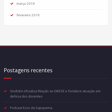
março 2019
fevereiro 2019
Postagens recentes
SindUEA oficializa filiação ao DIEESE e fortalece atuação em
defesa dos docentes
Podcast Ecos da Sapopema.