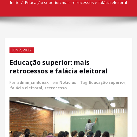
Início
Educação superior: mais retrocessos e falácia eleitoral
jun 7, 2022
Educação superior: mais
retrocessos e falácia eleitoral
Por
admin_sindueax
em
Noticias
Tag
Educação superior
,
falácia eleitoral
,
retrocesso