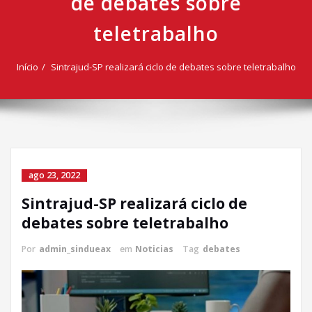
de debates sobre
teletrabalho
Início
Sintrajud-SP realizará ciclo de debates sobre teletrabalho
ago 23, 2022
Sintrajud-SP realizará ciclo de
debates sobre teletrabalho
Por
admin_sindueax
em
Noticias
Tag
debates