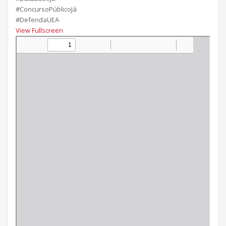
#ConcursoPúblicoJá
#DefendaUEA
View Fullscreen