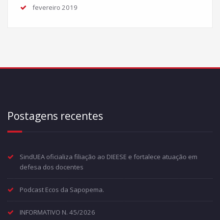
fevereiro 2019
Postagens recentes
SindUEA oficializa filiação ao DIEESE e fortalece atuação em
defesa dos docentes
Podcast Ecos da Sapopema.
INFORMATIVO N. 45/2026