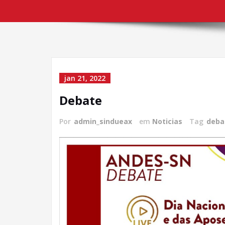
jan 21, 2022
Debate
Por
admin_sindueax
em
Noticias
Tag
deba