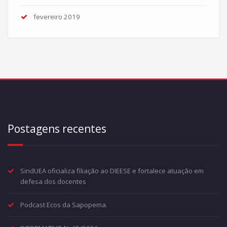
fevereiro 2019
Postagens recentes
SindUEA oficializa filiação ao DIEESE e fortalece atuação em
defesa dos docentes
Podcast Ecos da Sapopema.