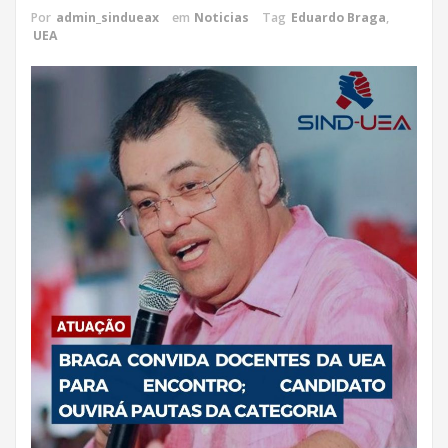
Por
admin_sindueax
em
Noticias
Tag
Eduardo Braga
,
UEA