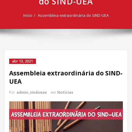
do SIND-UEA
Início
Assembleia extraordinária do SIND-UEA
abr 13, 2021
Assembleia extraordinária do SIND-
UEA
Por
admin_sindueax
em
Noticias