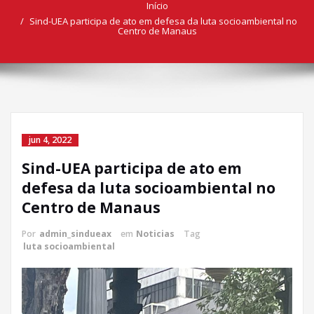
Início
Sind-UEA participa de ato em defesa da luta socioambiental no
Centro de Manaus
jun 4, 2022
Sind-UEA participa de ato em
defesa da luta socioambiental no
Centro de Manaus
Por
admin_sindueax
em
Noticias
Tag
luta socioambiental